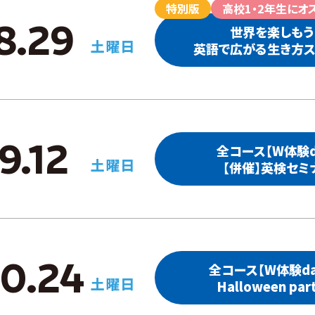
特別版
高校1・2年生にオ
8.29
世界を楽しもう
土曜日
英語で広がる⽣き⽅ス
9.12
全コース【W体験d
土曜日
【併催】英検セミ
10.24
全コース【W体験da
土曜日
Halloween par