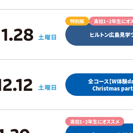
特別版
高校1・2年生にオ
11.28
ヒルトン広島⾒学
土曜日
12.12
全コース【W体験da
土曜日
Christmas par
高校1・2年生にオススメ