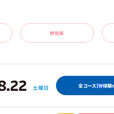
特別版
8.22
全コース【W体験d
土曜日