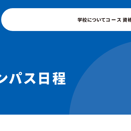
学校について
コース
資
ンパス日程