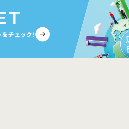
ET
トを
チェック!