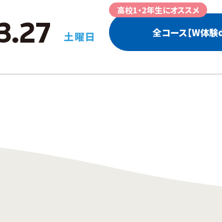
高校1・2年生にオススメ
3.27
全コース【W体験d
土曜日