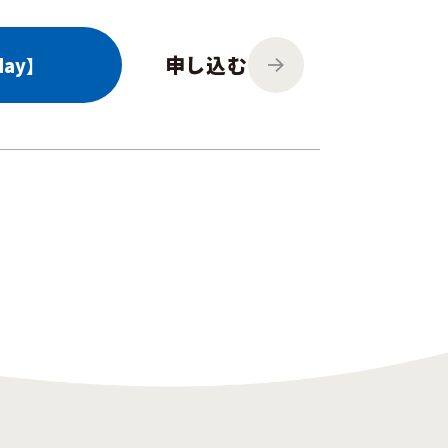
申し込む
ay】