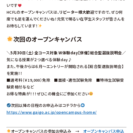
いです
HCFLのオープンキャンパスは、
リピーター様大歓迎
ですので、ぜひ何
度でも足を運んでくださいね！元気で明るい在学生スタッフが皆さんを
お待ちしています！
次回のオープンキャンパス
＼5月30日（土）全コース対象 W体験day【併催】総合型選抜説明会／
気になる授業が２つ選べる体験day♪
また、午後からは６月～エントリーが開始される【総合型選抜説明会】
を実施！！
■選考料（￥19,000）免除 ■面接・適性試験免除 ■特待生試験受
験資格付与など
お得な特典が！！！ぜひこの機会にご参加ください
次回以降の日程のお申込みはコチラから
https://www.gaigo.ac.jp/opencampus-home/
オープンキャンパスの参加お申込み →
オープンキャンパス申込